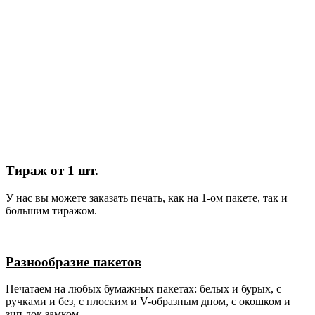
Студия печати на крафте
Печатаем на крафтовых и
бумажных пакетах
От 1 пакета, печатаем на заказ
Тираж от 1 шт.
У нас вы можете заказать печать, как на 1-ом пакете, так и
большим тиражом.
Разнообразие пакетов
Печатаем на любых бумажных пакетах: белых и бурых, с
ручками и без, с плоским и V-образным дном, с окошком и
зип лок замком.