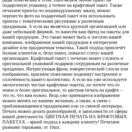
подарочную упаковку, а точнее на крафтовый пакет. Также
печатаем принты по индивидуальному заказу, можно
перенести фото на подарочный пакет или использовать
принты с тематическими рисунками к различным
праздникам. А если вы являетесь крупной организацией или
даже небольшой фирмой, то нанесём ваш бренд на пакеты для
вашей продукции. Это также может быть и логотип вашей
компании, изображение вашей продукции в интересном
дизайне или праздничная тематика. Такой подход привлечёт
больше клиентов и, безусловно, повысит статус вашей
организации. Крафтовый пакет с печатью может служить и
оригинальной упаковкой подарков сотрудникам на различные
праздники. Интригующая фраза, юмористический слоган или
изображение, красивое пожелание поднимут настроение и
сплочённость вашего коллектива. А если вы уже используете
экологически чистые крафтовые пакеты, но хотите что-то
новое и более оригинальное, то цветная печать на крафте –
это то, что вам нужно. Ведь уже приевшееся изображение
можно менять по вашему желанию, а также, в связи с
приближающимися праздниками или со сменой интерьера.
Печать можно делать разнообразной, в зависимости от сферы
вашей деятельности. ЦВЕТНАЯ ПЕЧАТЬ НА КРАФТОВЫХ
ПАКЕТАХ – яркий подход к каждому клиенту! Печатаем
разными тиражами, от 10шт.