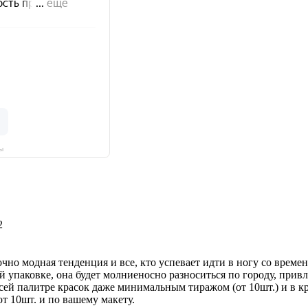
ы
2
чно модная тенденция и все, кто успевает идти в ногу со време
ой упаковке, она будет молниеносно разноситься по городу, пр
сей палитре красок даже минимальным тиражом (от 10шт.) и в 
т 10шт. и по вашему макету.